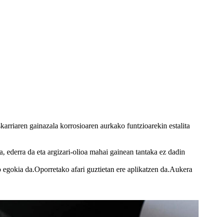
karriaren gainazala korrosioaren aurkako funtzioarekin estalita
 ederra da eta argizari-olioa mahai gainean tantaka ez dadin
o egokia da.Oporretako afari guztietan ere aplikatzen da.Aukera