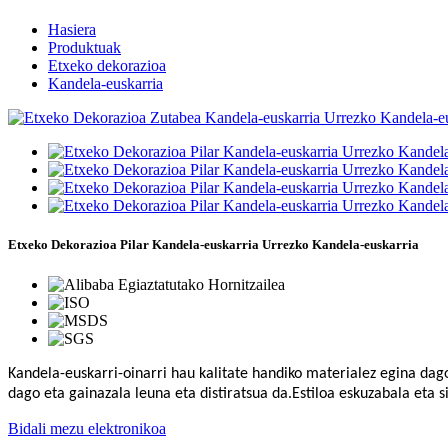
Hasiera
Produktuak
Etxeko dekorazioa
Kandela-euskarria
Etxeko Dekorazioa Pilar Kandela-euskarria Urrezko Kandela-euskarria
Kandela-euskarri-oinarri hau kalitate handiko materialez egina dago
dago eta gainazala leuna eta distiratsua da.Estiloa eskuzabala eta s
Bidali mezu elektronikoa