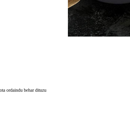
uota ordaindu behar dituzu