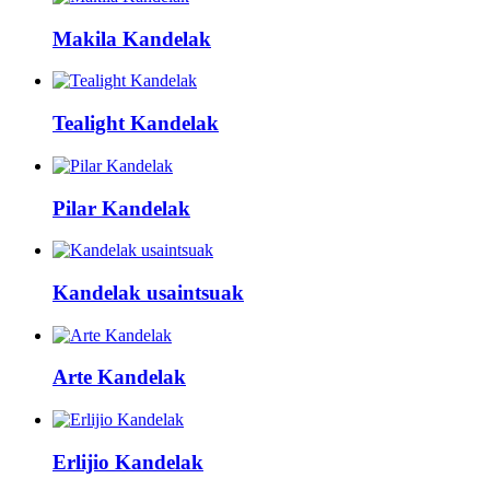
Makila Kandelak
Tealight Kandelak
Pilar Kandelak
Kandelak usaintsuak
Arte Kandelak
Erlijio Kandelak