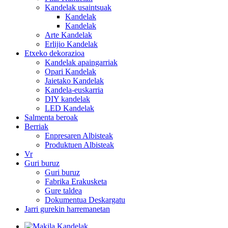
Kandelak usaintsuak
Kandelak
Kandelak
Arte Kandelak
Erlijio Kandelak
Etxeko dekorazioa
Kandelak apaingarriak
Opari Kandelak
Jaietako Kandelak
Kandela-euskarria
DIY kandelak
LED Kandelak
Salmenta beroak
Berriak
Enpresaren Albisteak
Produktuen Albisteak
Vr
Guri buruz
Guri buruz
Fabrika Erakusketa
Gure taldea
Dokumentua Deskargatu
Jarri gurekin harremanetan