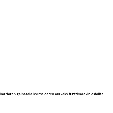
karriaren gainazala korrosioaren aurkako funtzioarekin estalita