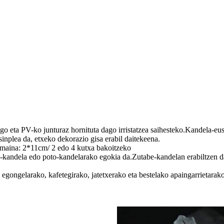
go eta PV-ko junturaz hornituta dago irristatzea saihesteko.Kandela-eus
 sinplea da, etxeko dekorazio gisa erabil daitekeena.
Tamaina: 2*11cm/ 2 edo 4 kutxa bakoitzeko
kandela edo poto-kandelarako egokia da.Zutabe-kandelan erabiltzen da,
 egongelarako, kafetegirako, jatetxerako eta bestelako apaingarrietarak