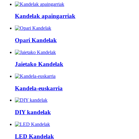
Kandelak apaingarriak
Opari Kandelak
Jaietako Kandelak
Kandela-euskarria
DIY kandelak
LED Kandelak