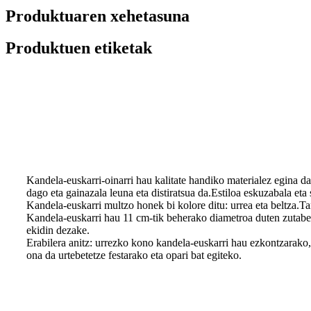
Produktuaren xehetasuna
Produktuen etiketak
Produktuaren Deskribapena
Kandela-euskarri-oinarri hau kalitate handiko materialez egina da
dago eta gainazala leuna eta distiratsua da.Estiloa eskuzabala eta
Kandela-euskarri multzo honek bi kolore ditu: urrea eta beltza.
Kandela-euskarri hau 11 cm-tik beherako diametroa duten zutabe-
ekidin dezake.
Erabilera anitz: urrezko kono kandela-euskarri hau ezkontzarako,
ona da urtebetetze festarako eta opari bat egiteko.