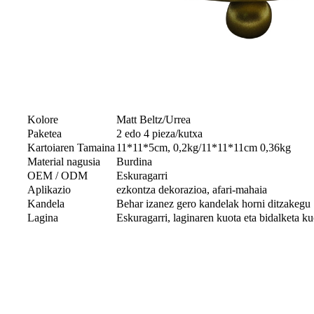
Kolore
Matt Beltz/Urrea
Paketea
2 edo 4 pieza/kutxa
Kartoiaren Tamaina
11*11*5cm, 0,2kg/11*11*11cm 0,36kg
Material nagusia
Burdina
OEM / ODM
Eskuragarri
Aplikazio
ezkontza dekorazioa, afari-mahaia
Kandela
Behar izanez gero kandelak horni ditzakegu
Lagina
Eskuragarri, laginaren kuota eta bidalketa k
ohiko galderak