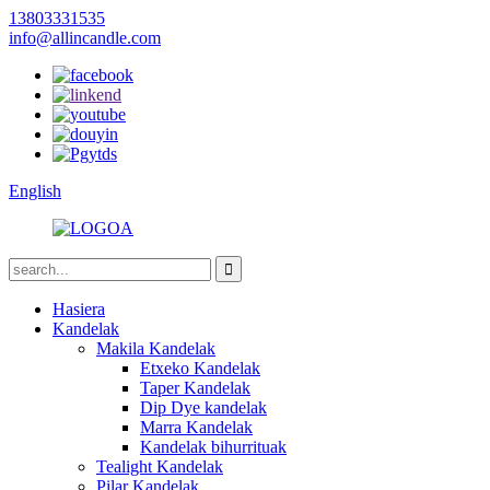
13803331535
info@allincandle.com
English
Hasiera
Kandelak
Makila Kandelak
Etxeko Kandelak
Taper Kandelak
Dip Dye kandelak
Marra Kandelak
Kandelak bihurrituak
Tealight Kandelak
Pilar Kandelak