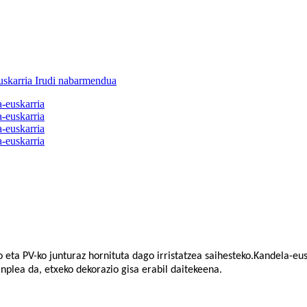
 eta PV-ko junturaz hornituta dago irristatzea saihesteko.Kandela-eus
inplea da, etxeko dekorazio gisa erabil daitekeena.